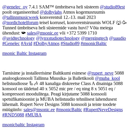
@genelec_oy
7.4.1 SAM™ ümbritseva heli süsteem
@studio89est
poolt organiseeritud
@dolbylabs
Atmos kogemusruumis
@tallinnmusicweek
konverentsil 12.-13. mail 2023
@nordichotelforum
teisel korrusel, konverentsiruumis WOLF 🐺 🥳
Tunned ümbritseva heli süsteemide vastu huvi? Võta meiega
ühendust: 📯
sales@msonic.ee
või +372 5399 1710
@avidtechnology
@lynxstudiotechnology
@mergingtech
@uaudio
#Genelec
#Avid
#DolbyAtmos
#Studio89
#msonicBaltic
msonic Baltic
Instagram
Tarnisime ja installeerisime Baltikumi esimese
@rupert_neve
5088
analoogkonsooli Tallinna Muusika- ja Balletikooli
@muba_kool
helistuudiosse 🦾🎶 48 kanaliga diskreetse Class A disainiga 5088
konsool on täidetud 40 x 5052 mic pre / eq ning 8 x 5051 eq /
kompressori moodulitega. Peagi kirjutame 5088 konsooli
spetsifikatsioonist ja MUBA helistuudio tehnilisest lahendusest
lähemalt. Rupert Neve Designs 5088 konsooli ja teiste toodete
müügiinfo:
sales@msonic.ee
#msonicBaltic
#RupertNeveDesigns
#RND5088
#MUBA
msonicbaltic
Instagram