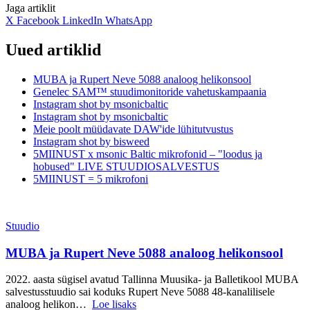
Jaga artiklit
X
Facebook
LinkedIn
WhatsApp
Uued artiklid
MUBA ja Rupert Neve 5088 analoog helikonsool
Genelec SAM™ stuudimonitoride vahetuskampaania
Instagram shot by msonicbaltic
Instagram shot by msonicbaltic
Meie poolt müüdavate DAW'ide lühitutvustus
Instagram shot by bisweed
5MIINUST x msonic Baltic mikrofonid – "loodus ja
hobused" LIVE STUUDIOSALVESTUS
5MIINUST = 5 mikrofoni
Stuudio
MUBA ja Rupert Neve 5088 analoog helikonsool
2022. aasta sügisel avatud Tallinna Muusika- ja Balletikool MUBA
salvestusstuudio sai koduks Rupert Neve 5088 48-kanalilisele
analoog helikon…
Loe lisaks