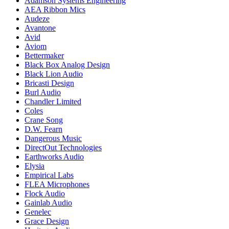
Adamson Systems Engineering
AEA Ribbon Mics
Audeze
Avantone
Avid
Aviom
Bettermaker
Black Box Analog Design
Black Lion Audio
Bricasti Design
Burl Audio
Chandler Limited
Coles
Crane Song
D.W. Fearn
Dangerous Music
DirectOut Technologies
Earthworks Audio
Elysia
Empirical Labs
FLEA Microphones
Flock Audio
Gainlab Audio
Genelec
Grace Design