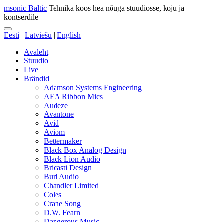
msonic Baltic
Tehnika koos hea nõuga stuudiosse, koju ja
kontserdile
Eesti
|
Latviešu
|
English
Avaleht
Stuudio
Live
Brändid
Adamson Systems Engineering
AEA Ribbon Mics
Audeze
Avantone
Avid
Aviom
Bettermaker
Black Box Analog Design
Black Lion Audio
Bricasti Design
Burl Audio
Chandler Limited
Coles
Crane Song
D.W. Fearn
Dangerous Music