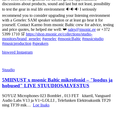
discussions about products, sound and last but not least, possibility
to test the gear in real life environment 🔉🔉🔉 I seriously
recommend you to consider upgrading your listening environment
with a Genelec SAM speaker solution or at least go hear it for
yourself. Contact Karmo from msonic Baltic crew for advice, testing
and price quotes, he helped me well: 📯
sales@msonic.ee
or +372
5399 1710 🛒
https://shop.msonic.ee/collections/studio-
monitors/brand_genelec
#genelec
#msonicBaltic
#musicstudio
#musicproduction
#speakers
bisweed
Instagram
Stuudio
5MIINUST x msonic Baltic mikrofonid – "loodus ja
hobused" LIVE STUUDIOSALVESTUS
SOYUZ Microphones 023 Bomblet , 013 FET kitarril, Vanguard
Audio Labs V13 ja V1+LOLLI , Telefunken Elektroakustik TF29
ning TF39 mik…
Loe lisaks