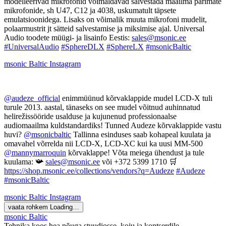
modelleerivad mikrofonid võimaldavad salvestada maailma parimate
mikrofonide, sh U47, C12 ja 4038, uskumatult täpsete
emulatsioonidega. Lisaks on võimalik muuta mikrofoni mudelit,
polaarmustrit jt sätteid salvestamise ja miksimise ajal. Universal
Audio toodete müügi- ja lisainfo Eestis:
sales@msonic.ee
#UniversalAudio
#SphereDLX
#SphereLX
#msonicBaltic
msonic Baltic
Instagram
@audeze_official
enimmüünud kõrvaklappide mudel LCD-X tuli
turule 2013. aastal, tänaseks on see mudel võitnud auhinnatud
helirežissööride usalduse ja kujunenud professionaalse
audiomaailma kuldstandardiks! Tunned Audeze kõrvaklappide vastu
huvi?
@msonicbaltic
Tallinna esinduses saab kohapeal kuulata ja
omavahel võrrelda nii LCD-X, LCD-XC kui ka uusi MM-500
@mannymarroquin
kõrvaklappe! Võta meiega ühendust ja tule
kuulama: 📯
sales@msonic.ee
või +372 5399 1710 🛒
https://shop.msonic.ee/collections/vendors?q=Audeze
#Audeze
#msonicBaltic
msonic Baltic
Instagram
vaata rohkem
Loading…
msonic Baltic
Tehnika koos hea nõuga stuudiosse, koju ja kontserdile