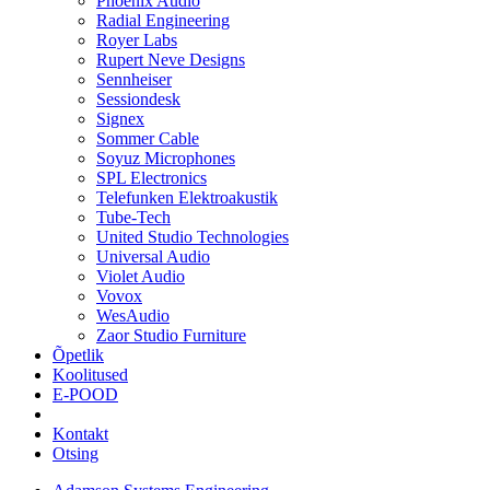
Phoenix Audio
Radial Engineering
Royer Labs
Rupert Neve Designs
Sennheiser
Sessiondesk
Signex
Sommer Cable
Soyuz Microphones
SPL Electronics
Telefunken Elektroakustik
Tube-Tech
United Studio Technologies
Universal Audio
Violet Audio
Vovox
WesAudio
Zaor Studio Furniture
Õpetlik
Koolitused
E-POOD
Kontakt
Otsing