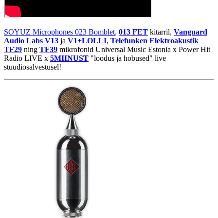
SOYUZ Microphones 023 Bomblet
,
013 FET
kitarril,
Vanguard
Audio Labs V13
ja
V1+LOLLI
,
Telefunken Elektroakustik
TF29
ning
TF39
mikrofonid Universal Music Estonia x Power Hit
Radio LIVE x
5MIINUST
"loodus ja hobused" live
stuudiosalvestusel!