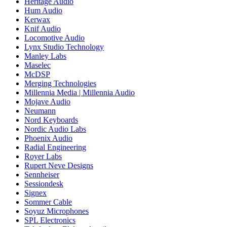
Heritage Audio
Hum Audio
Kerwax
Knif Audio
Locomotive Audio
Lynx Studio Technology
Manley Labs
Maselec
McDSP
Merging Technologies
Millennia Media | Millennia Audio
Mojave Audio
Neumann
Nord Keyboards
Nordic Audio Labs
Phoenix Audio
Radial Engineering
Royer Labs
Rupert Neve Designs
Sennheiser
Sessiondesk
Signex
Sommer Cable
Soyuz Microphones
SPL Electronics