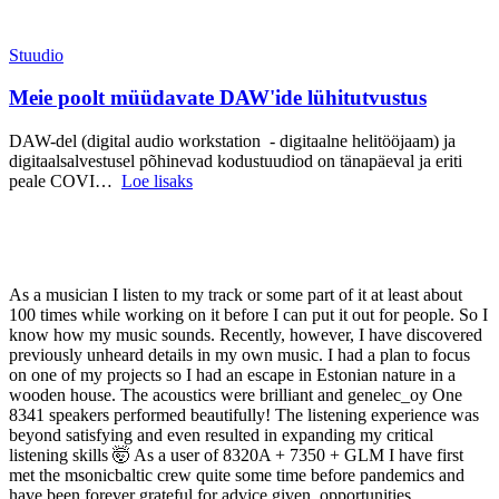
Stuudio
Meie poolt müüdavate DAW'ide lühitutvustus
DAW-del (digital audio workstation - digitaalne helitööjaam) ja
digitaalsalvestusel põhinevad kodustuudiod on tänapäeval ja eriti
peale COVI…
Loe lisaks
As a musician I listen to my track or some part of it at least about
100 times while working on it before I can put it out for people. So I
know how my music sounds. Recently, however, I have discovered
previously unheard details in my own music. I had a plan to focus
on one of my projects so I had an escape in Estonian nature in a
wooden house. The acoustics were brilliant and genelec_oy One
8341 speakers performed beautifully! The listening experience was
beyond satisfying and even resulted in expanding my critical
listening skills 🤯 As a user of 8320A + 7350 + GLM I have first
met the msonicbaltic crew quite some time before pandemics and
have been forever grateful for advice given, opportunities,