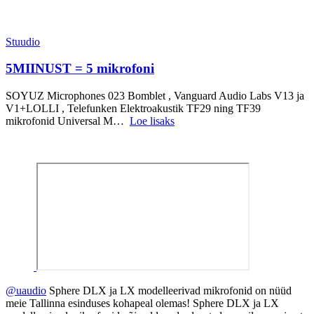
Stuudio
5MIINUST = 5 mikrofoni
SOYUZ Microphones 023 Bomblet , Vanguard Audio Labs V13 ja
V1+LOLLI , Telefunken Elektroakustik TF29 ning TF39
mikrofonid Universal M…
Loe lisaks
@uaudio
Sphere DLX ja LX modelleerivad mikrofonid on nüüd
meie Tallinna esinduses kohapeal olemas! Sphere DLX ja LX