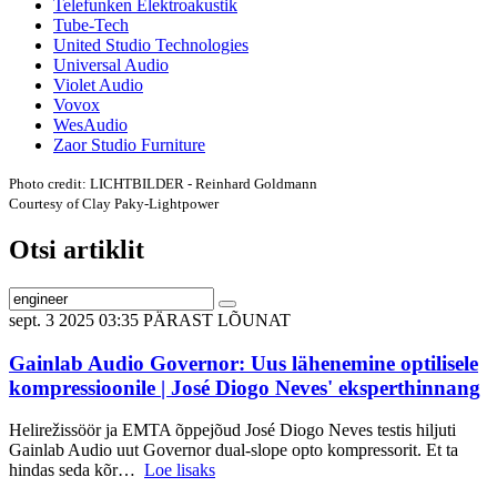
Telefunken Elektroakustik
Tube-Tech
United Studio Technologies
Universal Audio
Violet Audio
Vovox
WesAudio
Zaor Studio Furniture
Photo credit: LICHTBILDER - Reinhard Goldmann
Courtesy of Clay Paky-Lightpower
Otsi artiklit
sept. 3 2025 03:35 PÄRAST LÕUNAT
Gainlab Audio Governor: Uus lähenemine optilisele
kompressioonile | José Diogo Neves' eksperthinnang
Helirežissöör ja EMTA õppejõud José Diogo Neves testis hiljuti
Gainlab Audio uut Governor dual-slope opto kompressorit. Et ta
hindas seda kõr…
Loe lisaks