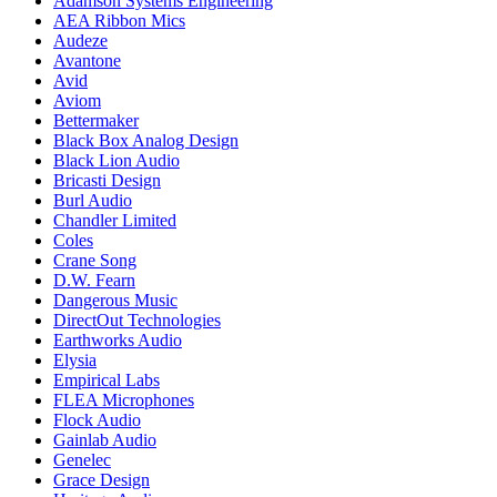
Adamson Systems Engineering
AEA Ribbon Mics
Audeze
Avantone
Avid
Aviom
Bettermaker
Black Box Analog Design
Black Lion Audio
Bricasti Design
Burl Audio
Chandler Limited
Coles
Crane Song
D.W. Fearn
Dangerous Music
DirectOut Technologies
Earthworks Audio
Elysia
Empirical Labs
FLEA Microphones
Flock Audio
Gainlab Audio
Genelec
Grace Design