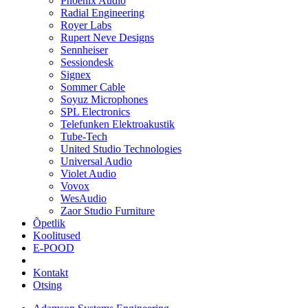
Phoenix Audio
Radial Engineering
Royer Labs
Rupert Neve Designs
Sennheiser
Sessiondesk
Signex
Sommer Cable
Soyuz Microphones
SPL Electronics
Telefunken Elektroakustik
Tube-Tech
United Studio Technologies
Universal Audio
Violet Audio
Vovox
WesAudio
Zaor Studio Furniture
Õpetlik
Koolitused
E-POOD
Kontakt
Otsing