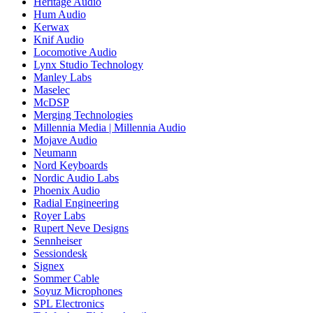
Heritage Audio
Hum Audio
Kerwax
Knif Audio
Locomotive Audio
Lynx Studio Technology
Manley Labs
Maselec
McDSP
Merging Technologies
Millennia Media | Millennia Audio
Mojave Audio
Neumann
Nord Keyboards
Nordic Audio Labs
Phoenix Audio
Radial Engineering
Royer Labs
Rupert Neve Designs
Sennheiser
Sessiondesk
Signex
Sommer Cable
Soyuz Microphones
SPL Electronics