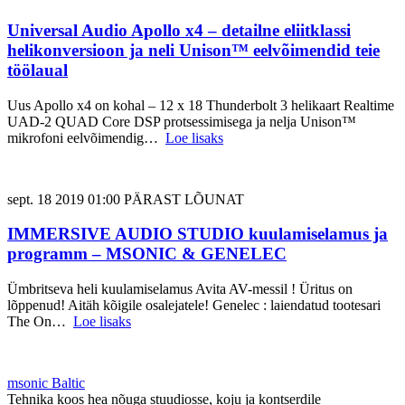
Universal Audio Apollo x4 – detailne eliitklassi
helikonversioon ja neli Unison™ eelvõimendid teie
töölaual
Uus Apollo x4 on kohal – 12 x 18 Thunderbolt 3 helikaart Realtime
UAD-2 QUAD Core DSP protsessimisega ja nelja Unison™
mikrofoni eelvõimendig…
Loe lisaks
sept. 18 2019 01:00 PÄRAST LÕUNAT
IMMERSIVE AUDIO STUDIO kuulamiselamus ja
programm – MSONIC & GENELEC
Ümbritseva heli kuulamiselamus Avita AV-messil ! Üritus on
lõppenud! Aitäh kõigile osalejatele! Genelec : laiendatud tootesari
The On…
Loe lisaks
msonic Baltic
Tehnika koos hea nõuga stuudiosse, koju ja kontserdile