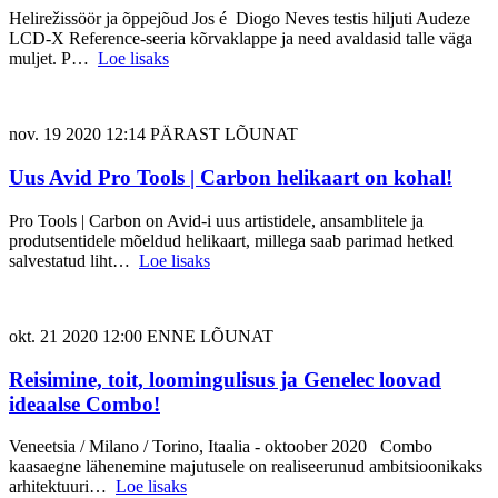
Helirežissöör ja õppejõud Jos é Diogo Neves testis hiljuti Audeze
LCD-X Reference-seeria kõrvaklappe ja need avaldasid talle väga
muljet. P…
Loe lisaks
nov. 19 2020 12:14 PÄRAST LÕUNAT
Uus Avid Pro Tools | Carbon helikaart on kohal!
Pro Tools | Carbon on Avid-i uus artistidele, ansamblitele ja
produtsentidele mõeldud helikaart, millega saab parimad hetked
salvestatud liht…
Loe lisaks
okt. 21 2020 12:00 ENNE LÕUNAT
Reisimine, toit, loomingulisus ja Genelec loovad
ideaalse Combo!
Veneetsia / Milano / Torino, Itaalia - oktoober 2020 Combo
kaasaegne lähenemine majutusele on realiseerunud ambitsioonikaks
arhitektuuri…
Loe lisaks