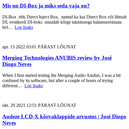
Mis on DI-Box ja miks seda vaja on?
DI-Box ehk Direct Inject Box, tuntud ka kui Direct Box või lihtsalt
DI, eestikeeli DI-boks muudab kõrge takistusega balansseerimata
hel…
Loe lisaks
apr. 13 2022 03:01 PÄRAST LÕUNAT
Merging Technologies ANUBIS review by José
Diogo Neves
When I first started testing the Merging Audio Anubis, I was a bit
confused by its software, but after a couple of hours of trying
different…
Loe lisaks
okt. 29 2021 12:51 PÄRAST LÕUNAT
Audeze LCD-X kõrvaklappide arvustus | José Diogo
Neves