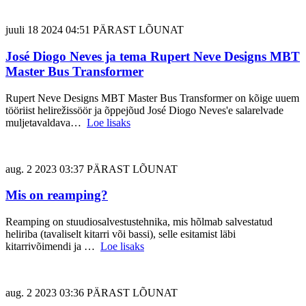
juuli 18 2024 04:51 PÄRAST LÕUNAT
José Diogo Neves ja tema Rupert Neve Designs MBT
Master Bus Transformer
Rupert Neve Designs MBT Master Bus Transformer on kõige uuem
tööriist helirežissöör ja õppejõud José Diogo Neves'e salarelvade
muljetavaldava…
Loe lisaks
aug. 2 2023 03:37 PÄRAST LÕUNAT
Mis on reamping?
Reamping on stuudiosalvestustehnika, mis hõlmab salvestatud
heliriba (tavaliselt kitarri või bassi), selle esitamist läbi
kitarrivõimendi ja …
Loe lisaks
aug. 2 2023 03:36 PÄRAST LÕUNAT