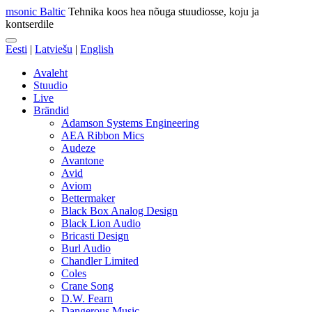
msonic Baltic
Tehnika koos hea nõuga stuudiosse, koju ja
kontserdile
Eesti
|
Latviešu
|
English
Avaleht
Stuudio
Live
Brändid
Adamson Systems Engineering
AEA Ribbon Mics
Audeze
Avantone
Avid
Aviom
Bettermaker
Black Box Analog Design
Black Lion Audio
Bricasti Design
Burl Audio
Chandler Limited
Coles
Crane Song
D.W. Fearn
Dangerous Music