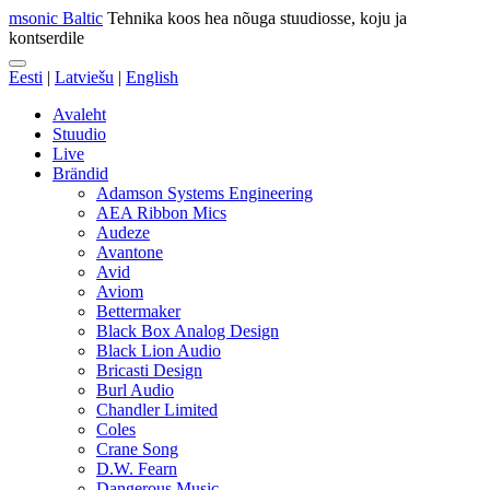
msonic Baltic
Tehnika koos hea nõuga stuudiosse, koju ja
kontserdile
Eesti
|
Latviešu
|
English
Avaleht
Stuudio
Live
Brändid
Adamson Systems Engineering
AEA Ribbon Mics
Audeze
Avantone
Avid
Aviom
Bettermaker
Black Box Analog Design
Black Lion Audio
Bricasti Design
Burl Audio
Chandler Limited
Coles
Crane Song
D.W. Fearn
Dangerous Music