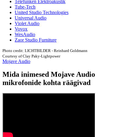
Telefunken Elektroakustik
Tube-Tech
United Studio Technologies
Universal Audio
Violet Audio
Vovox
WesAudio
Zaor Studio Furniture
Photo credit: LICHTBILDER - Reinhard Goldmann
Courtesy of Clay Paky-Lightpower
Mojave Audio
Mida inimesed Mojave Audio
mikrofonide kohta räägivad