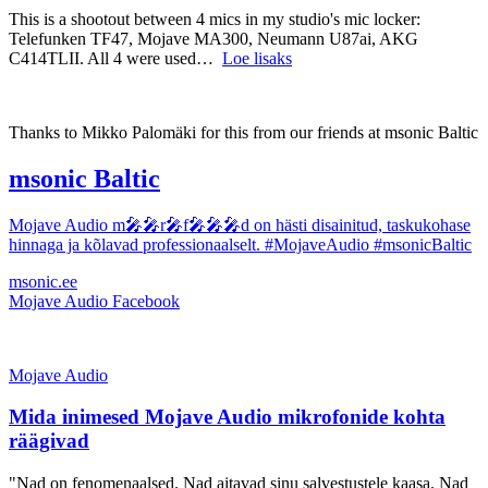
This is a shootout between 4 mics in my studio's mic locker:
Telefunken TF47, Mojave MA300, Neumann U87ai, AKG
C414TLII. All 4 were used…
Loe lisaks
Thanks to Mikko Palomäki for this from our friends at msonic Baltic
msonic Baltic
Mojave Audio m🎤🎤r🎤f🎤🎤🎤d on hästi disainitud, taskukohase
hinnaga ja kõlavad professionaalselt. #MojaveAudio #msonicBaltic
msonic.ee
Mojave Audio
Facebook
Mojave Audio
Mida inimesed Mojave Audio mikrofonide kohta
räägivad
"Nad on fenomenaalsed. Nad aitavad sinu salvestustele kaasa. Nad