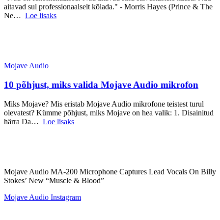
aitavad sul professionaalselt kõlada." - Morris Hayes (Prince & The
Ne…
Loe lisaks
Mojave Audio
10 põhjust, miks valida Mojave Audio mikrofon
Miks Mojave? Mis eristab Mojave Audio mikrofone teistest turul
olevatest? Kümme põhjust, miks Mojave on hea valik: 1. Disainitud
härra Da…
Loe lisaks
Mojave Audio MA-200 Microphone Captures Lead Vocals On Billy
Stokes’ New “Muscle & Blood”
Mojave Audio
Instagram