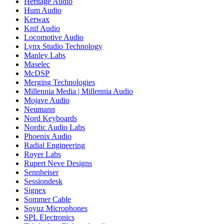
Heritage Audio
Hum Audio
Kerwax
Knif Audio
Locomotive Audio
Lynx Studio Technology
Manley Labs
Maselec
McDSP
Merging Technologies
Millennia Media | Millennia Audio
Mojave Audio
Neumann
Nord Keyboards
Nordic Audio Labs
Phoenix Audio
Radial Engineering
Royer Labs
Rupert Neve Designs
Sennheiser
Sessiondesk
Signex
Sommer Cable
Soyuz Microphones
SPL Electronics