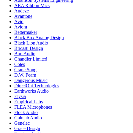
Adamson Systems Engineering
AEA Ribbon Mics
Audeze
Avantone
Avid
Aviom
Bettermaker
Black Box Analog Design
Black Lion Audio
Bricasti Design
Burl Audio
Chandler Limited
Coles
Crane Song
D.W. Fearn
Dangerous Music
DirectOut Technologies
Earthworks Audio
Elysia
Empirical Labs
FLEA Microphones
Flock Audio
Gainlab Audio
Genelec
Grace Design