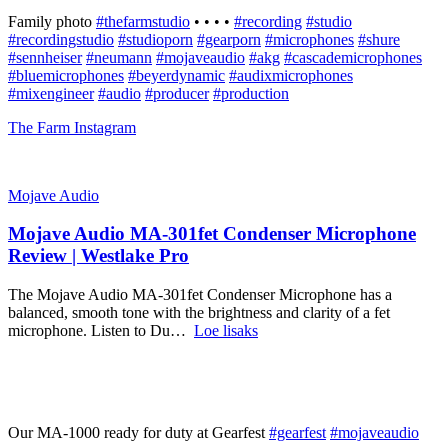
Family photo
#thefarmstudio
• • • •
#recording
#studio
#recordingstudio
#studioporn
#gearporn
#microphones
#shure
#sennheiser
#neumann
#mojaveaudio
#akg
#cascademicrophones
#bluemicrophones
#beyerdynamic
#audixmicrophones
#mixengineer
#audio
#producer
#production
The Farm
Instagram
Mojave Audio
Mojave Audio MA-301fet Condenser Microphone
Review | Westlake Pro
The Mojave Audio MA-301fet Condenser Microphone has a
balanced, smooth tone with the brightness and clarity of a fet
microphone. Listen to Du…
Loe lisaks
Our MA-1000 ready for duty at Gearfest
#gearfest
#mojaveaudio