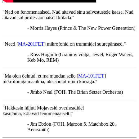
"Nad on fenomenaalsed. Nad aitavad sinu salvestustele kaasa. Nad
aitavad sul professionaalselt kõlada."
- Morris Hayes (Prince & The New Power Generation)
"Need [
MA-201FET
] mikrofonid on trummidel suurepärased."
- Ross Hogarth (Grammy võitja, Jewel, Roger Waters,
Keb Mo, REM)
"Ma olen öelnud, et ma muudan selle [
MA-101FET
]
mikrofoniga maailma, üks soolotrumm korraga."
- Jimbo Neal (FOH, The Brian Setzer Orchestra)
"Hakkasin hiljuti Mojavesid overheadidel
kasutama, kõlavad fenomenaalselt!"
- Jim Ebdon (FOH, Maroon 5, Matchbox 20,
Aerosmith)