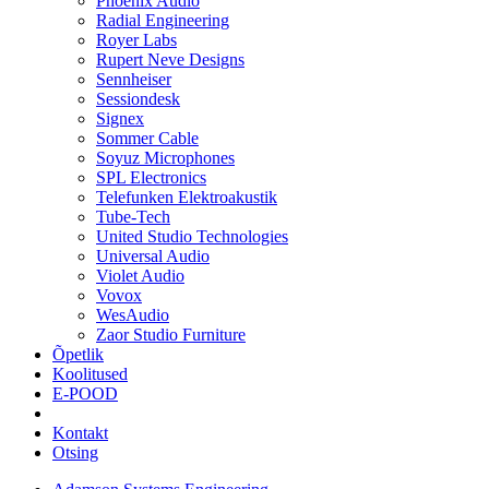
Phoenix Audio
Radial Engineering
Royer Labs
Rupert Neve Designs
Sennheiser
Sessiondesk
Signex
Sommer Cable
Soyuz Microphones
SPL Electronics
Telefunken Elektroakustik
Tube-Tech
United Studio Technologies
Universal Audio
Violet Audio
Vovox
WesAudio
Zaor Studio Furniture
Õpetlik
Koolitused
E-POOD
Kontakt
Otsing