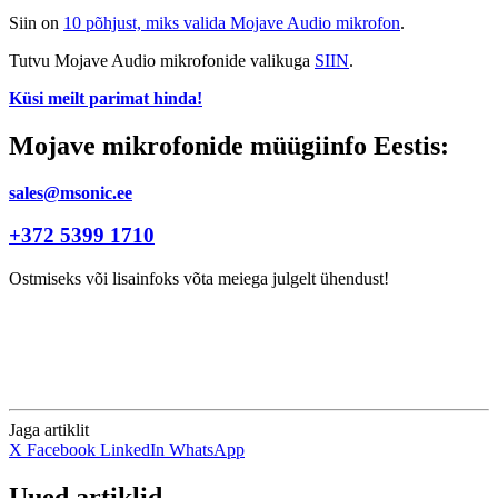
Siin on
10 põhjust, miks valida Mojave Audio mikrofon
.
Tutvu Mojave Audio mikrofonide valikuga
SIIN
.
Küsi meilt parimat hinda!
Mojave mikrofonide müügiinfo Eestis:
sales@msonic.ee
+372 5399 1710
Ostmiseks või lisainfoks võta meiega julgelt ühendust!
Jaga artiklit
X
Facebook
LinkedIn
WhatsApp
Uued artiklid