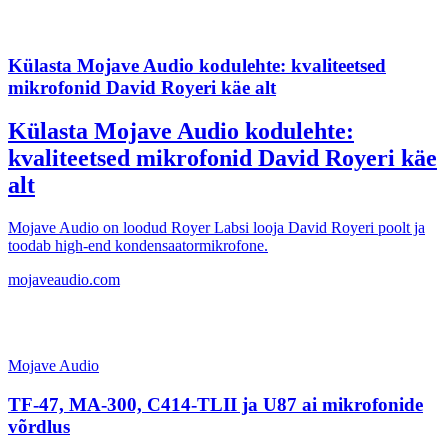
Külasta Mojave Audio kodulehte: kvaliteetsed
mikrofonid David Royeri käe alt
Külasta Mojave Audio kodulehte:
kvaliteetsed mikrofonid David Royeri käe
alt
Mojave Audio on loodud Royer Labsi looja David Royeri poolt ja
toodab high-end kondensaatormikrofone.
mojaveaudio.com
Mojave Audio
TF-47, MA-300, C414-TLII ja U87 ai mikrofonide
võrdlus