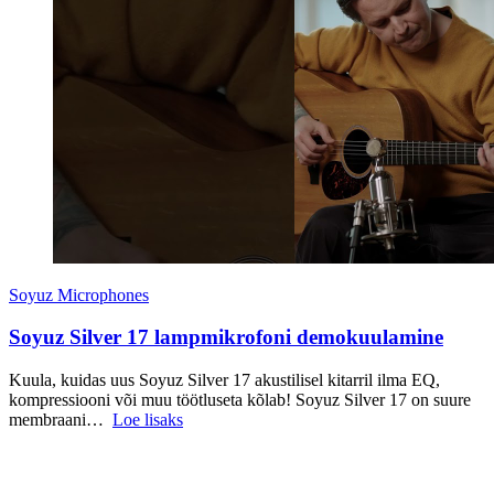
Soyuz Microphones
Soyuz Silver 17 lampmikrofoni demokuulamine
Kuula, kuidas uus Soyuz Silver 17 akustilisel kitarril ilma EQ,
kompressiooni või muu töötluseta kõlab! Soyuz Silver 17 on suure
membraani…
Loe lisaks