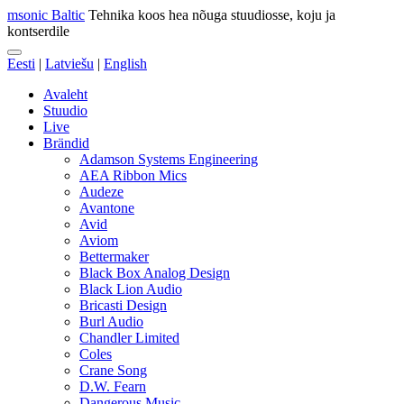
msonic Baltic
Tehnika koos hea nõuga stuudiosse, koju ja
kontserdile
Eesti
|
Latviešu
|
English
Avaleht
Stuudio
Live
Brändid
Adamson Systems Engineering
AEA Ribbon Mics
Audeze
Avantone
Avid
Aviom
Bettermaker
Black Box Analog Design
Black Lion Audio
Bricasti Design
Burl Audio
Chandler Limited
Coles
Crane Song
D.W. Fearn
Dangerous Music