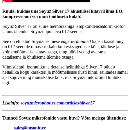
Kuula, kuidas uus Soyuz Silver 17 akustilisel kitarril ilma EQ,
kompressiooni või muu töötluseta kõlab!
Soyuz Silver 17 on suure membraaniga lampkondensaatormikrofon
ja uus täiendus Soyuzi lipulaeva 017 seerias.
See on ehitatud Soyuzi esimese
edge-terminated
kapsli baasil ning
on 017 seeriale omase rikkalikku kesksageduste kõla, täidluse ja
kolmemõõtmelise sügavusega, ning nüüd veelgi avarama,
detailsema ja õhulisema ülemise otsaga.
Viimistletud, loomuliku ja detailse helipildiga Silver 17 püüab
heliallika kogu karakteri ja mõõtmelisuse ilusti kinni, säilitades samal
ajal sujuva ning muusikalise kõla, mis Soyuzi mikrofonid tuntuks
tegi.
Lisainfo:
soyuzmicrophones.com/articles/silver17
Tunned Soyuz mikrofonide vastu huvi? Võta meiega ühendust:
sales@msonic.ee