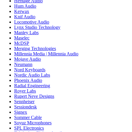
Heritage Audio
Hum Audio
Kerwax
Knif Audio
Locomotive Audio
Lynx Studio Technology
Manley Labs
Maselec
McDSP
Merging Technologies
Millennia Media | Millennia Audio
Mojave Audio
Neumann
Nord Keyboards
Nordic Audio Labs
Phoenix Audio
Radial Engineering
Royer Labs
Rupert Neve Designs
Sennheiser
Sessiondesk
Signex
Sommer Cable
Soyuz Microphones
SPL Electronics