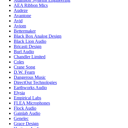
Adamson Systems Engineering
AEA Ribbon Mics
Audeze
Avantone
Avid
Aviom
Bettermaker
Black Box Analog Design
Black Lion Audio
Bricasti Design
Burl Audio
Chandler Limited
Coles
Crane Song
D.W. Fearn
Dangerous Music
DirectOut Technologies
Earthworks Audio
Elysia
Empirical Labs
FLEA Microphones
Flock Audio
Gainlab Audio
Genelec
Grace Design