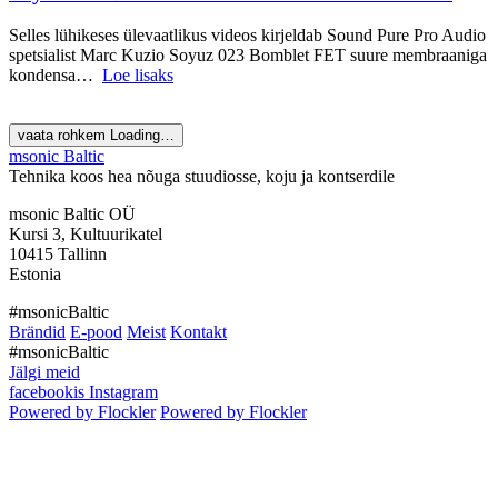
Selles lühikeses ülevaatlikus videos kirjeldab Sound Pure Pro Audio
spetsialist Marc Kuzio Soyuz 023 Bomblet FET suure membraaniga
kondensa…
Loe lisaks
vaata rohkem
Loading…
msonic Baltic
Tehnika koos hea nõuga stuudiosse, koju ja kontserdile
msonic Baltic OÜ
Kursi 3, Kultuurikatel
10415 Tallinn
Estonia
#msonicBaltic
Brändid
E-pood
Meist
Kontakt
#msonicBaltic
Jälgi meid
facebookis
Instagram
Powered by Flockler
Powered by Flockler