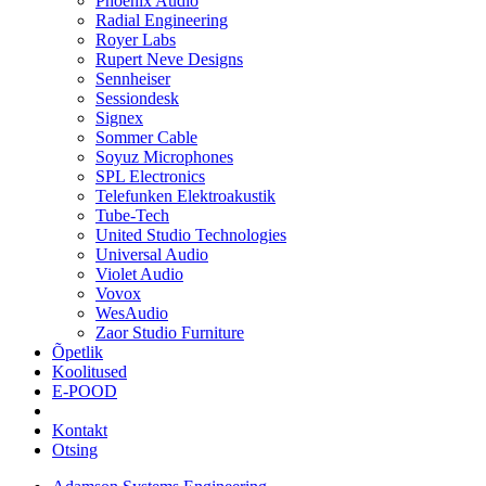
Phoenix Audio
Radial Engineering
Royer Labs
Rupert Neve Designs
Sennheiser
Sessiondesk
Signex
Sommer Cable
Soyuz Microphones
SPL Electronics
Telefunken Elektroakustik
Tube-Tech
United Studio Technologies
Universal Audio
Violet Audio
Vovox
WesAudio
Zaor Studio Furniture
Õpetlik
Koolitused
E-POOD
Kontakt
Otsing