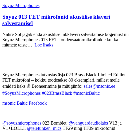
Soyuz Microphones
Soyuz 013 FET mikrofonid akustilise klaveri
salvestamisel
Nahre Sol jagab enda akustilise tiibklaveri salvestamise kogemust nii
Soyuz Microphones 013 FET kondensaatormikrofonide kui ka
mitmete teiste…
Loe lisaks
Soyuz Microphones tutvustas äsja 023 Brass Black Limited Edition
FET mikrofoni – kokku toodetakse 80 eksemplari, millest meile
eraldati kaks ✌️ Broneerimine ja müügiinfo:
sales@msonic.ee
#SoyuzMicrophones
#023BrassBlack
#msonicBaltic
msonic Baltic
Facebook
@soyuzmicrophones
023 Bomblet,
@vanguardaudiolabs
V13 ja
V1+LOLLI,
@telefunken_mics
TF29 ning TF39 mikrofonid