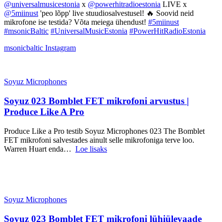
@universalmusicestonia
x
@powerhitradioestonia
LIVE x
@5miinust
'peo lõpp' live stuudiosalvestusel! 🔥 Soovid neid
mikrofone ise testida? Võta meiega ühendust!
#5miinust
#msonicBaltic
#UniversalMusicEstonia
#PowerHitRadioEstonia
msonicbaltic
Instagram
Soyuz Microphones
Soyuz 023 Bomblet FET mikrofoni arvustus |
Produce Like A Pro
Produce Like a Pro testib Soyuz Microphones 023 The Bomblet
FET mikrofoni salvestades ainult selle mikrofoniga terve loo.
Warren Huart enda…
Loe lisaks
Soyuz Microphones
Soyuz 023 Bomblet FET mikrofoni lühiülevaade